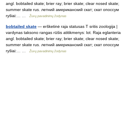
angl. bobtailed skate; brier ray; brier skate; clear nosed skate;
summer skate rus. летний американский скат; скат опоссум
ryšiai:… …
Žuvų pavadinimų žodynas
bobtailed skate
— eršketinė raja statusas T sritis zoologija |
vardynas taksono rangas rūšis atitikmenys: lot. Raja eglanteria
angl. bobtailed skate; brier ray; brier skate; clear nosed skate;
summer skate rus. летний американский скат; скат опоссум
ryšiai:… …
Žuvų pavadinimų žodynas