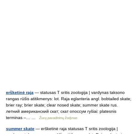
eršketinė raja
— statusas T sritis zoologija | vardynas taksono
rangas rūšis atitikmenys: lot. Raja eglanteria angl. bobtailed skate;
brier ray; brier skate; clear nosed skate; summer skate rus.
летний американский скат; скат опоссум ryšiai: platesnis
terminas –… …
Žuvų pavadinimų žodynas
summer skate
— eršketinė raja statusas T sritis zoologija |