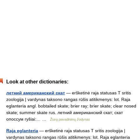
Look at other dictionaries:
летний американский скат
— eršketinė raja statusas T sritis
zoologija | vardynas taksono rangas rūšis atitikmenys: lot. Raja
eglanteria angl. bobtailed skate; brier ray; brier skate; clear nosed
skate; summer skate rus. летний американский скат; скат
опоссум ryšiai:… …
Žuvų pavadinimų žodynas
Raja eglanteria
— eršketinė raja statusas T sritis zoologija |
vardynas taksono rangas rūšis atitikmenys: lot. Raja eglanteria