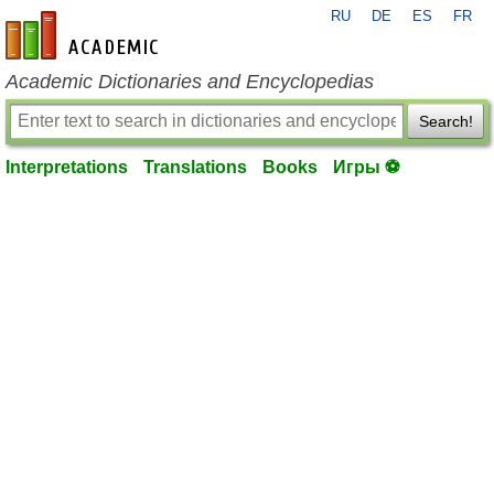
RU
DE
ES
FR
en-academic.com
Academic Dictionaries and Encyclopedias
Search!
Interpretations
Translations
Books
Игры ⚽