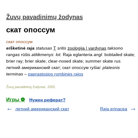
Žuvų pavadinimų žodynas
скат опоссум
скат опоссум
eršketinė
raja
statusas
T
sritis
zoologija | vardynas
taksono
rangas
rūšis
atitikmenys
:
lot.
Raja eglanteria
angl.
bobtailed skate;
brier ray; brier skate; clear-nosed skate; summer skate
rus.
летний американский скат; скат опоссум
ryšiai
:
platesnis
terminas
–
paprastosios rombinės rajos
Žuvų pavadinimų žodynas
.
2005
.
Игры ⚽
Нужен реферат?
летний американский скат
Raja erinacea