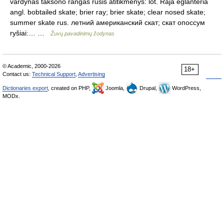
vardynas taksono rangas rūšis atitikmenys: lot. Raja eglanteria
angl. bobtailed skate; brier ray; brier skate; clear nosed skate;
summer skate rus. летний американский скат; скат опоссум
ryšiai:… …
Žuvų pavadinimų žodynas
© Academic, 2000-2026
18+
Contact us:
Technical Support
,
Advertising
Dictionaries export
, created on PHP,
Joomla,
Drupal,
WordPress,
MODx.